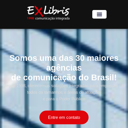
Somos uma das 30 maiores
agências
de comunicação do Brasil!
Desde 1998, oferecemos soluções integradas para empresas (de
todos os tamanhos e áreas de atuação)
e para o Poder Público
Entre em contato